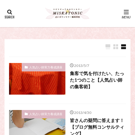
カテゴリー
タグ
・カウンセリング、スピリチュアル・セッション、スピリチュ
アル・セラピー、スピリチュアルカウンセラー、スピリチュア
ル講座、占いカウンセラー、占いカウンセリング、占いセラピ
ー、占い師、占い師になりたい、占い講座
神さま
占い講座
幸運
引き寄せ
2013/5/7
人気占い師実力養成講座
集客で気を付けたい、たっ
引き寄せの法則
心理療法
波動の法則
た1つのこと【人気占い師
神さまとのおしゃべり
占い師
開運
電話占い
の集客術】
電話占い師
電話占い師養成講座
願いが叶うおまじない
願いが叶う祈り方
占い師になりたい
占いセラピー
おまじない
2013/4/30
人気占い師実力養成講座
スピリチュアル・セラピー
サイコセラピー
皆さんの疑問に答えます！
【ブログ無料コンサルティ
スピリチュアル
スピリチュアル・カウンセラー
ング】