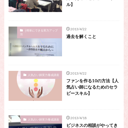
ル】
2013/4/22
├簡単にできる実力アップ
法
過去を解くこと
2013/4/22
人気占い師実力養成講座
ファンを作る10の方法【人
気占い師になるためのセラ
ピースキル】
2013/4/18
人気占い師実力養成講座
ビジネスの相談がやってき