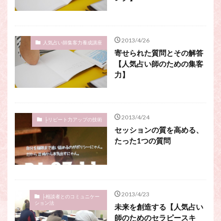
スピリチュアル・カウンセラーになりたい
スピリチュアル・カウンセリング
スピリチュアル・セッション
2013/4/26
人気占い師集客力養成講座
スピリチュアル、スピリチュアル・カウンセラー、スピリチュ
寄せられた質問とその解答
アル・カウンセラーになりたい、スピリチュアル・カウンセリ
【人気占い師のための集客
ング、スピリチュアル・セッション、スピリチュアル・セラピ
力】
ー、スピリチュアルカウンセラー、スピリチュアル講座、占い
カウンセラー、占いカウンセリング、占いセラピー、占い師、
占い師になりたい、占い講座
占いカウンセリング
スピリチュアルカウンセラー
2013/4/24
├リピート力アップの技術
スピリチュアル講座
パワースポット
セッションの質を高める、
たった1つの質問
ヒプノセラピー
則
占いカウンセラー
願いごと
検索
2013/4/23
├相談者とのコミュニケー
ション法
未来を創造する【人気占い
師のためのセラピースキ