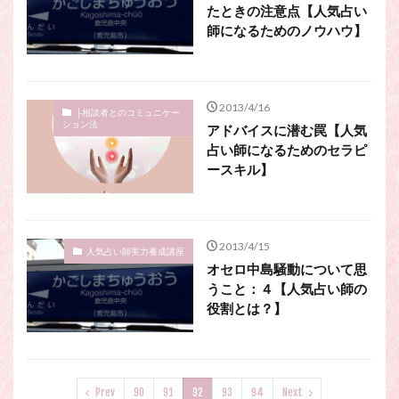
たときの注意点【人気占い
師になるためのノウハウ】
2013/4/16
├相談者とのコミュニケー
ション法
アドバイスに潜む罠【人気
占い師になるためのセラピ
ースキル】
2013/4/15
人気占い師実力養成講座
オセロ中島騒動について思
うこと：４【人気占い師の
役割とは？】
Prev
90
91
92
93
94
Next