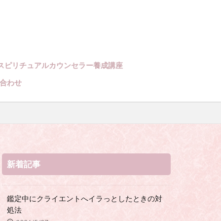
、スピリチュア
アルカウンセラ
占い師になりた
スピリチュアルカウンセラー養成講座
ースポット
合わせ
新着記事
鑑定中にクライエントへイラっとしたときの対
処法