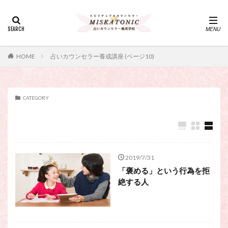
カテゴリー
タグ
HOME
占いカウンセラー養成講座 (ページ10)
・カウンセリング、スピリチュアル・セッション、スピリチュ
アル・セラピー、スピリチュアルカウンセラー、スピリチュア
ル講座、占いカウンセラー、占いカウンセリング、占いセラピ
ー、占い師、占い師になりたい、占い講座
CATEGORY
神さま
占い講座
幸運
引き寄せ
引き寄せの法則
心理療法
波動の法則
神さまとのおしゃべり
占い師
開運
電話占い
電話占い師
電話占い師養成講座
2019/7/31
「褒める」という行為を拒
願いが叶うおまじない
願いが叶う祈り方
絶する人
占い師になりたい
占いセラピー
おまじない
スピリチュアル・セラピー
サイコセラピー
スピリチュアル
スピリチュアル・カウンセラー