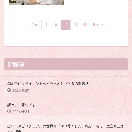
Prev
8
9
10
11
12
Next
新着記事
鑑定中にクライエントへイラっとしたときの対処法
2026/5/27
諸々、ご報告です
2026/4/21
占い・スピリチュアルの世界を「やり尽くした」私が、もう一度立ち止ま
った理由