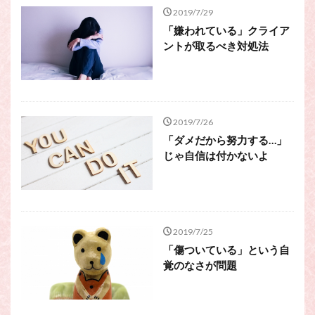
スピリチュアル・カウンセラーになりたい
2019/7/29
スピリチュアル・カウンセリング
「嫌われている」クライア
ントが取るべき対処法
スピリチュアル・セッション
スピリチュアル、スピリチュアル・カウンセラー、スピリチュ
アル・カウンセラーになりたい、スピリチュアル・カウンセリ
ング、スピリチュアル・セッション、スピリチュアル・セラピ
ー、スピリチュアルカウンセラー、スピリチュアル講座、占い
2019/7/26
カウンセラー、占いカウンセリング、占いセラピー、占い師、
「ダメだから努力する…」
占い師になりたい、占い講座
じゃ自信は付かないよ
占いカウンセリング
スピリチュアルカウンセラー
スピリチュアル講座
パワースポット
ヒプノセラピー
則
占いカウンセラー
願いごと
2019/7/25
「傷ついている」という自
検索
覚のなさが問題