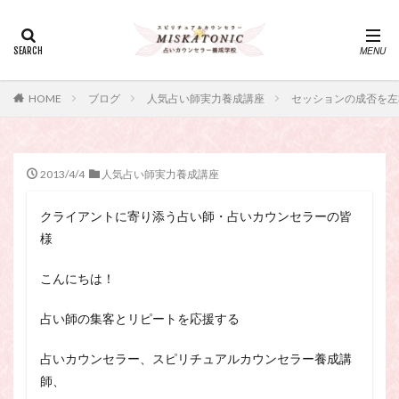
カテゴリー
タグ
HOME
ブログ
人気占い師実力養成講座
セッションの成否を左
・カウンセリング、スピリチュアル・セッション、スピリチュ
アル・セラピー、スピリチュアルカウンセラー、スピリチュア
ル講座、占いカウンセラー、占いカウンセリング、占いセラピ
ー、占い師、占い師になりたい、占い講座
2013/4/4
人気占い師実力養成講座
神さま
占い講座
幸運
引き寄せ
クライアントに寄り添う占い師・占いカウンセラーの皆
引き寄せの法則
心理療法
波動の法則
様
神さまとのおしゃべり
占い師
開運
電話占い
電話占い師
電話占い師養成講座
こんにちは！
願いが叶うおまじない
願いが叶う祈り方
占い師の集客とリピートを応援する
占い師になりたい
占いセラピー
おまじない
スピリチュアル・セラピー
サイコセラピー
占いカウンセラー、スピリチュアルカウンセラー養成講
師、
スピリチュアル
スピリチュアル・カウンセラー