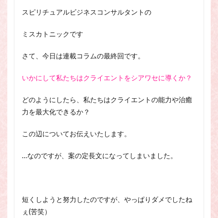
スピリチュアル・カウンセラーになりたい
スピリチュアルビジネスコンサルタントの
スピリチュアル・カウンセリング
ミスカトニックです
スピリチュアル・セッション
スピリチュアル、スピリチュアル・カウンセラー、スピリチュ
さて、今日は連載コラムの最終回です。
アル・カウンセラーになりたい、スピリチュアル・カウンセリ
ング、スピリチュアル・セッション、スピリチュアル・セラピ
いかにして私たちはクライエントをシアワセに導くか？
ー、スピリチュアルカウンセラー、スピリチュアル講座、占い
カウンセラー、占いカウンセリング、占いセラピー、占い師、
占い師になりたい、占い講座
どのようにしたら、私たちはクライエントの能力や治癒
力を最大化できるか？
占いカウンセリング
スピリチュアルカウンセラー
スピリチュアル講座
パワースポット
この辺についてお伝えいたします。
ヒプノセラピー
則
占いカウンセラー
…なのですが、案の定長文になってしまいました。
願いごと
検索
短くしようと努力したのですが、やっぱりダメでしたね
ぇ(苦笑）