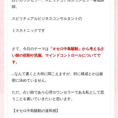
スピリチュアル・カウンセラーになりたい
師、
スピリチュアル・カウンセリング
スピリチュアルビジネスコンサルタントの
スピリチュアル・セッション
スピリチュアル、スピリチュアル・カウンセラー、スピリチュ
ミスカトニックです
アル・カウンセラーになりたい、スピリチュアル・カウンセリ
ング、スピリチュアル・セッション、スピリチュアル・セラピ
ー、スピリチュアルカウンセラー、スピリチュアル講座、占い
カウンセラー、占いカウンセリング、占いセラピー、占い師、
さて、今日のテーマは
「オセロ中島騒動」から考える占
占い師になりたい、占い講座
い師の役割や洗脳、マインドコントロールについてで
占いカウンセリング
スピリチュアルカウンセラー
す。
スピリチュアル講座
パワースポット
…なんて書くと大仰に聞こえますが、特に構成とかは厳
ヒプノセラピー
則
占いカウンセラー
密に決めていません。
願いごと
ただ、占い師であり心理カウンセラーである私として思
検索
うことを書いていきたいと思います。
【オセロ中島騒動の違和感】