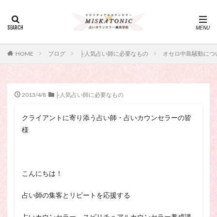
カテゴリー
タグ
HOME
ブログ
├人気占い師に必要なもの
オセロ中島騒動につ
・カウンセリング、スピリチュアル・セッション、スピリチュ
アル・セラピー、スピリチュアルカウンセラー、スピリチュア
ル講座、占いカウンセラー、占いカウンセリング、占いセラピ
ー、占い師、占い師になりたい、占い講座
2013/4/8
├人気占い師に必要なもの
神さま
占い講座
幸運
引き寄せ
クライアントに寄り添う占い師・占いカウンセラーの皆
引き寄せの法則
心理療法
波動の法則
様
神さまとのおしゃべり
占い師
開運
電話占い
電話占い師
電話占い師養成講座
願いが叶うおまじない
願いが叶う祈り方
こんにちは！
占い師になりたい
占いセラピー
おまじない
スピリチュアル・セラピー
サイコセラピー
占い師の集客とリピートを応援する
スピリチュアル
スピリチュアル・カウンセラー
占いカウンセラー、スピリチュアルカウンセラー養成講