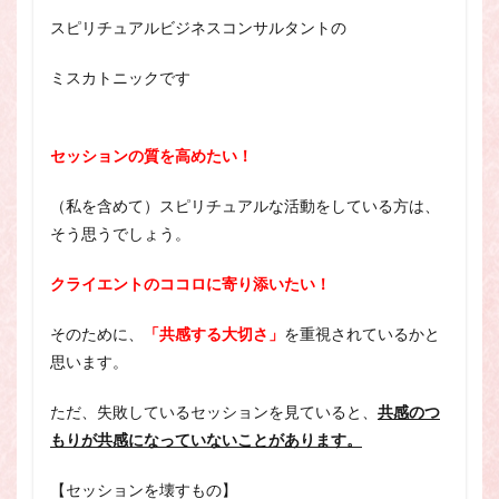
スピリチュアル・カウンセラーになりたい
スピリチュアルビジネスコンサルタントの
スピリチュアル・カウンセリング
ミスカトニックです
スピリチュアル・セッション
スピリチュアル、スピリチュアル・カウンセラー、スピリチュ
アル・カウンセラーになりたい、スピリチュアル・カウンセリ
セッションの質を高めたい！
ング、スピリチュアル・セッション、スピリチュアル・セラピ
ー、スピリチュアルカウンセラー、スピリチュアル講座、占い
カウンセラー、占いカウンセリング、占いセラピー、占い師、
（私を含めて）
スピリチュアルな活動をしている方は、
占い師になりたい、占い講座
そう思うでしょう。
占いカウンセリング
スピリチュアルカウンセラー
クライエントのココロに寄り添いたい！
スピリチュアル講座
パワースポット
ヒプノセラピー
則
占いカウンセラー
そのために、
「共感する大切さ」
を重視されているかと
願いごと
思います。
ただ、失敗しているセッションを見ていると、
共感のつ
検索
もりが共感になっていないことがあります。
【セッションを壊すもの】