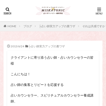
カテゴリー
タグ
HOME
ブログ
├占い師実力アップの裏ワザ
それは共感ですか
・カウンセリング、スピリチュアル・セッション、スピリチュ
アル・セラピー、スピリチュアルカウンセラー、スピリチュア
ル講座、占いカウンセラー、占いカウンセリング、占いセラピ
ー、占い師、占い師になりたい、占い講座
2013/6/24
├占い師実力アップの裏ワザ
神さま
占い講座
幸運
引き寄せ
クライアントに寄り添う占い師・占いカウンセラーの皆
引き寄せの法則
心理療法
波動の法則
様
神さまとのおしゃべり
占い師
開運
電話占い
電話占い師
電話占い師養成講座
こんにちは！
願いが叶うおまじない
願いが叶う祈り方
占い師の集客とリピートを応援する
占い師になりたい
占いセラピー
おまじない
スピリチュアル・セラピー
サイコセラピー
占いカウンセラー、スピリチュアルカウンセラー養成講
師、
スピリチュアル
スピリチュアル・カウンセラー