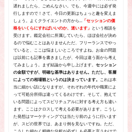
スピリチュアル・カウンセラーになりたい
遅れましたら、ごめんなさい。でも、今週中には必ず発
スピリチュアル・カウンセリング
行しますので！さて、今日の更新はちょっと趣を変えま
しょう。よくクライエントの方から…
スピリチュアル・セッション
「セッションの価
格をいくらにすればいいのか、迷います」
という相談を
スピリチュアル、スピリチュアル・カウンセラー、スピリチュ
受けます。鑑定会社に所属していたら、ほぼ会社が決め
アル・カウンセラーになりたい、スピリチュアル・カウンセリ
ング、スピリチュアル・セッション、スピリチュアル・セラピ
るので悩むことはありませんただ、フリーランスでやっ
ー、スピリチュアルカウンセラー、スピリチュアル講座、占い
ていると、ここは悩ましいところですよね。お金の問題
カウンセラー、占いカウンセリング、占いセラピー、占い師、
は以前にも記事を書きましたが、今回は違う面から考え
占い師になりたい、占い講座
てみましょう。まず結論から申し上げます。
セッション
占いカウンセリング
スピリチュアルカウンセラー
の金額ですが、明確な基準はありません。
ただし、客層
スピリチュアル講座
パワースポット
によっての相場観というのは決まっています。
これは本
ヒプノセラピー
則
占いカウンセラー
当に細かい話になりますが、それぞれの年代や職業によ
って可処分所得は違ってくるわけです。そして、抱えて
願いごと
いる問題によってスピリチュアルに対する考え方も違い
ます。ここはクロスして考える必要があります。こうし
検索
た発想はマーケティングでは当たり前のように行います
が、スピの世界では、あまり例を見ないですね。ただ、
こうした細かく精緻な分析が必ずしも必要と言うわけで