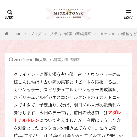
カテゴリー
タグ
HOME
ブログ
人気占い師実力養成講座
セッションの価格をど
・カウンセリング、スピリチュアル・セッション、スピリチュ
アル・セラピー、スピリチュアルカウンセラー、スピリチュア
ル講座、占いカウンセラー、占いカウンセリング、占いセラピ
ー、占い師、占い師になりたい、占い講座
2013/10/10
人気占い師実力養成講座
神さま
占い講座
幸運
引き寄せ
クライアントに寄り添う占い師・占いカウンセラーの皆
引き寄せの法則
心理療法
波動の法則
様こんにちは！占い師の集客とリピートを応援する占い
神さまとのおしゃべり
占い師
開運
電話占い
カウンセラー、スピリチュアルカウンセラー養成講師、
電話占い師
電話占い師養成講座
スピリチュアルビジネスコンサルタントのミスカトニッ
願いが叶うおまじない
願いが叶う祈り方
クですさて、予定通りいけば、明日メルマガの最新刊を
発行します。今回のテーマは、前回の続き前回は
占い師になりたい
占いセラピー
おまじない
アダル
トチルドレン
について考えましたが、今度はそうした方
スピリチュアル・セラピー
サイコセラピー
を対象としたセッションの組み立て方です。乞うご期
スピリチュアル
スピリチュアル・カウンセラー
待……ですが、もしも急な仕事が入ってメルマガの発行が