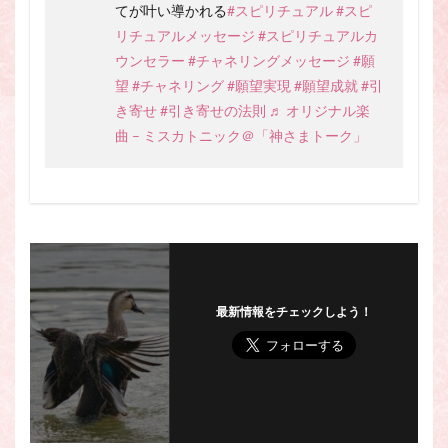
てが叶い導かれる
#スピリチュアル
#スピ
リチュアルメッセージ
#スピリチュアルカ
ウンセラー
#チャネリングメッセージ
#願
望
#チャネリング
#願望実現
#願望成就
#引
き寄せ
#引き寄せの法則
♬ オリジナル楽
曲 – ミスカトニック＠「神さまトーク」
最新情報をチェックしよう！