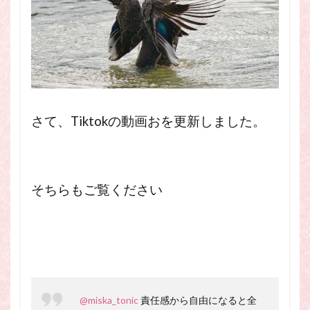
スピリチュアル・カウンセラーになりたい
スピリチュアル・カウンセリング
スピリチュアル・セッション
スピリチュアル、スピリチュアル・カウンセラー、スピリチュ
アル・カウンセラーになりたい、スピリチュアル・カウンセリ
ング、スピリチュアル・セッション、スピリチュアル・セラピ
ー、スピリチュアルカウンセラー、スピリチュアル講座、占い
さて、Tiktokの動画おを更新しました。
カウンセラー、占いカウンセリング、占いセラピー、占い師、
占い師になりたい、占い講座
占いカウンセリング
スピリチュアルカウンセラー
スピリチュアル講座
パワースポット
そちらもご覧ください
ヒプノセラピー
則
占いカウンセラー
願いごと
検索
@miska_tonic
責任感から自由になると全