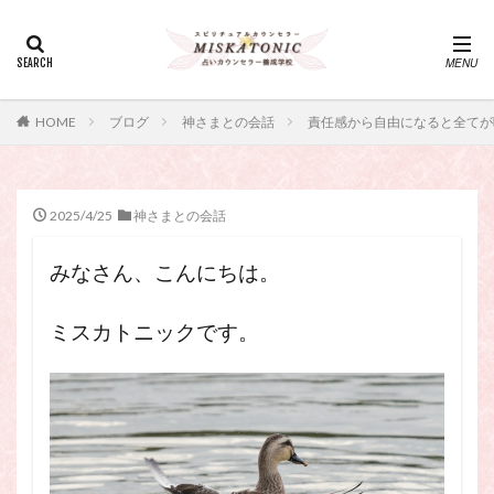
カテゴリー
タグ
HOME
ブログ
神さまとの会話
責任感から自由になると全てが
・カウンセリング、スピリチュアル・セッション、スピリチュ
アル・セラピー、スピリチュアルカウンセラー、スピリチュア
ル講座、占いカウンセラー、占いカウンセリング、占いセラピ
ー、占い師、占い師になりたい、占い講座
2025/4/25
神さまとの会話
神さま
占い講座
幸運
引き寄せ
みなさん、こんにちは。
引き寄せの法則
心理療法
波動の法則
神さまとのおしゃべり
占い師
開運
電話占い
ミスカトニックです。
電話占い師
電話占い師養成講座
願いが叶うおまじない
願いが叶う祈り方
占い師になりたい
占いセラピー
おまじない
スピリチュアル・セラピー
サイコセラピー
スピリチュアル
スピリチュアル・カウンセラー