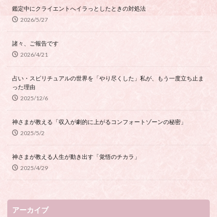
鑑定中にクライエントへイラっとしたときの対処法
2026/5/27
諸々、ご報告です
2026/4/21
占い・スピリチュアルの世界を「やり尽くした」私が、もう一度立ち止ま
った理由
2025/12/6
神さまが教える「収入が劇的に上がるコンフォートゾーンの秘密」
2025/5/2
神さまが教える人生が動き出す「覚悟のチカラ」
2025/4/29
アーカイブ