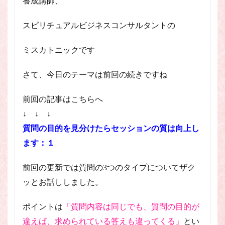
養成講師、
スピリチュアル・カウンセラーになりたい
スピリチュアル・カウンセリング
スピリチュアルビジネスコンサルタントの
スピリチュアル・セッション
ミスカトニックです
スピリチュアル、スピリチュアル・カウンセラー、スピリチュ
アル・カウンセラーになりたい、スピリチュアル・カウンセリ
ング、スピリチュアル・セッション、スピリチュアル・セラピ
さて、今日のテーマは前回の続きですね
ー、スピリチュアルカウンセラー、スピリチュアル講座、占い
カウンセラー、占いカウンセリング、占いセラピー、占い師、
前回の記事はこちらへ
占い師になりたい、占い講座
↓ ↓ ↓
占いカウンセリング
スピリチュアルカウンセラー
質問の目的を見分けたらセッションの質は向上し
スピリチュアル講座
パワースポット
ます：１
ヒプノセラピー
則
占いカウンセラー
願いごと
前回の更新では質問の3つのタイプについてザク
ッとお話ししました。
検索
ポイントは
「質問内容は同じでも、質問の目的が
違えば、求められている答えも違ってくる」
とい