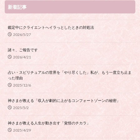
新着記事
鑑定中にクライエントへイラっとしたときの対処法
2026/5/27
諸々、ご報告です
2026/4/21
占い・スピリチュアルの世界を「やり尽くした」私が、もう一度立ち止ま
った理由
2025/12/6
神さまが教える「収入が劇的に上がるコンフォートゾーンの秘密」
2025/5/2
神さまが教える人生が動き出す「覚悟のチカラ」
2025/4/29