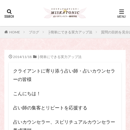
カテゴリー
タグ
HOME
ブログ
├簡単にできる実力アップ法
質問の目的を見分
・カウンセリング、スピリチュアル・セッション、スピリチュ
アル・セラピー、スピリチュアルカウンセラー、スピリチュア
ル講座、占いカウンセラー、占いカウンセリング、占いセラピ
ー、占い師、占い師になりたい、占い講座
2014/11/18
├簡単にできる実力アップ法
神さま
占い講座
幸運
引き寄せ
クライアントに寄り添う占い師・占いカウンセラ
引き寄せの法則
心理療法
波動の法則
ーの皆様
神さまとのおしゃべり
占い師
開運
電話占い
電話占い師
電話占い師養成講座
こんにちは！
願いが叶うおまじない
願いが叶う祈り方
占い師になりたい
占いセラピー
おまじない
占い師の集客とリピートを応援する
スピリチュアル・セラピー
サイコセラピー
占いカウンセラー、スピリチュアルカウンセラー
スピリチュアル
スピリチュアル・カウンセラー