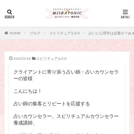
カテゴリー
タグ
HOME
ブログ
スピリチュアル3.0
占いに心理学は必要か？pt.
・カウンセリング、スピリチュアル・セッション、スピリチュ
アル・セラピー、スピリチュアルカウンセラー、スピリチュア
ル講座、占いカウンセラー、占いカウンセリング、占いセラピ
ー、占い師、占い師になりたい、占い講座
2015/2/14
スピリチュアル3.0
神さま
占い講座
幸運
引き寄せ
クライアントに寄り添う占い師・占いカウンセラ
引き寄せの法則
心理療法
波動の法則
ーの皆様
神さまとのおしゃべり
占い師
開運
電話占い
こんにちは！
電話占い師
電話占い師養成講座
願いが叶うおまじない
願いが叶う祈り方
占い師の集客とリピートを応援する
占い師になりたい
占いセラピー
おまじない
占いカウンセラー、スピリチュアルカウンセラー
スピリチュアル・セラピー
サイコセラピー
養成講師、
スピリチュアル
スピリチュアル・カウンセラー