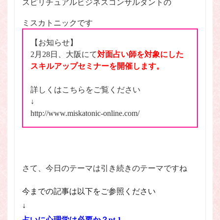
スピリチュアルビジネスコンサルタントの
スピリチュアル・カウンセラーになりたい
スピリチュアル・カウンセリング
ミスカトニックです
スピリチュアル・セッション
【お知らせ】
スピリチュアル、スピリチュアル・カウンセラー、スピリチュ
2月28日、大阪にて
対面占い師を対象にした
アル・カウンセラーになりたい、スピリチュアル・カウンセリ
スキルアップセミナーを開催します。
ング、スピリチュアル・セッション、スピリチュアル・セラピ
ー、スピリチュアルカウンセラー、スピリチュアル講座、占い
カウンセラー、占いカウンセリング、占いセラピー、占い師、
詳しくはこちらをご覧ください
占い師になりたい、占い講座
↓
占いカウンセリング
スピリチュアルカウンセラー
http://www.miskatonic-online.com/
スピリチュアル講座
パワースポット
ヒプノセラピー
則
占いカウンセラー
願いごと
さて、今日のテーマは引き続きのテーマですね
検索
今までの記事は以下をご参照ください
↓
占いに心理学は必要か？pt.1