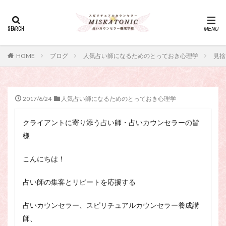
カテゴリー
タグ
HOME
ブログ
人気占い師になるためのとっておき心理学
見捨
・カウンセリング、スピリチュアル・セッション、スピリチュ
アル・セラピー、スピリチュアルカウンセラー、スピリチュア
ル講座、占いカウンセラー、占いカウンセリング、占いセラピ
ー、占い師、占い師になりたい、占い講座
2017/6/24
人気占い師になるためのとっておき心理学
神さま
占い講座
幸運
引き寄せ
クライアントに寄り添う占い師・占いカウンセラーの皆
引き寄せの法則
心理療法
波動の法則
様
神さまとのおしゃべり
占い師
開運
電話占い
電話占い師
電話占い師養成講座
こんにちは！
願いが叶うおまじない
願いが叶う祈り方
占い師の集客とリピートを応援する
占い師になりたい
占いセラピー
おまじない
スピリチュアル・セラピー
サイコセラピー
占いカウンセラー、スピリチュアルカウンセラー養成講
スピリチュアル
スピリチュアル・カウンセラー
師、