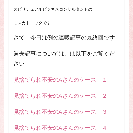
スピリチュアル・カウンセラーになりたい
スピリチュアルビジネスコンサルタントの
スピリチュアル・カウンセリング
スピリチュアル・セッション
ミスカトニックです
スピリチュアル、スピリチュアル・カウンセラー、スピリチュ
アル・カウンセラーになりたい、スピリチュアル・カウンセリ
さて、今日は例の連載記事の最終回です
ング、スピリチュアル・セッション、スピリチュアル・セラピ
ー、スピリチュアルカウンセラー、スピリチュアル講座、占い
過去記事については、は以下をご覧くだ
カウンセラー、占いカウンセリング、占いセラピー、占い師、
占い師になりたい、占い講座
さい
占いカウンセリング
スピリチュアルカウンセラー
スピリチュアル講座
パワースポット
見捨てられ不安のAさんのケース：１
ヒプノセラピー
則
占いカウンセラー
願いごと
見捨てられ不安のAさんのケース：２
検索
見捨てられ不安のAさんのケース：３
見捨てられ不安のAさんのケース：４