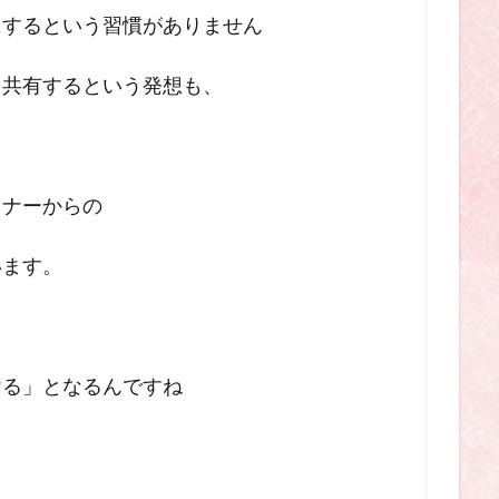
にする
という習慣がありません
と共有するという発想も
、
トナーからの
います。
け
る」となるんですね