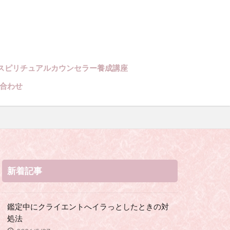
、スピリチュア
アルカウンセラ
占い師になりた
スピリチュアルカウンセラー養成講座
ースポット
合わせ
新着記事
鑑定中にクライエントへイラっとしたときの対
処法