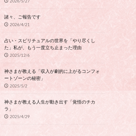
2026/5/27
諸々、ご報告です
2026/4/21
占い・スピリチュアルの世界を「やり尽くし
た」私が、もう一度立ち止まった理由
2025/12/6
神さまが教える「収入が劇的に上がるコンフォ
ートゾーンの秘密」
2025/5/2
神さまが教える人生が動き出す「覚悟のチカ
ラ」
2025/4/29