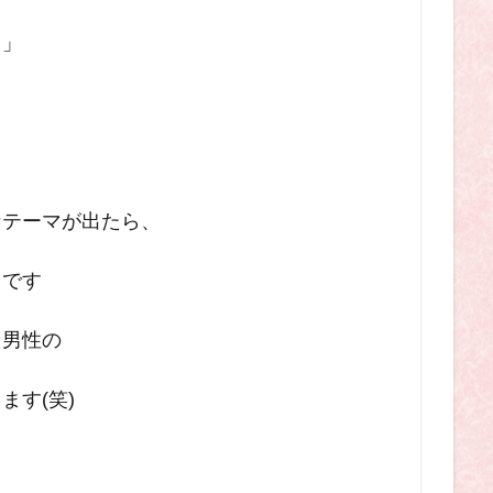
る」
なテーマが出たら、
！です
た男性の
ます(笑)