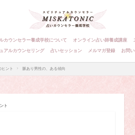
・カウンセラーになりたい
スピリチュアル・カウンセリング
・セッション
、スピリチュアル・カウンセラー、スピリチュアル・カウンセラーになりたい
ング、スピリチュアル・セッション、スピリチュアル・セラピー、スピリチュ
アル講座、占いカウンセラー、占いカウンセリング、占いセラピー、占い師、
ルカウンセラー養成学校について
オンライン占い師養成講座
ング
スピリチュアルカウンセラー
スピリチュアル講座
パワ
ュアルカウンセリング
占いセッション
メルマガ登録
お問い
則
占いカウンセラー
願いごと
のヒント
脈あり男性の、ある傾向
検索
ント