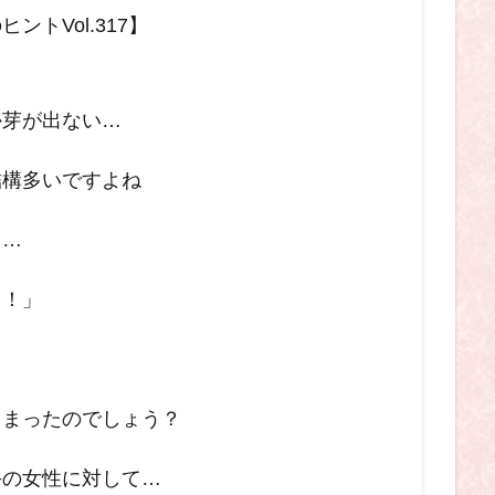
トVol.317
】
か芽が出ない…
結構多いですよね
と…
…！」
しまったのでしょう？
手の女性に対して…