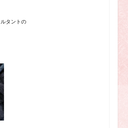
る
サルタントの