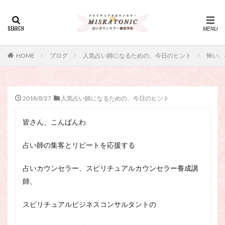
カテゴリー
タグ
HOME
ブログ
人気占い師になるための、今日のヒント
怖い、
・カウンセリング、スピリチュアル・セッション、スピリチュ
アル・セラピー、スピリチュアルカウンセラー、スピリチュア
ル講座、占いカウンセラー、占いカウンセリング、占いセラピ
ー、占い師、占い師になりたい、占い講座
2018/8/27
人気占い師になるための、今日のヒント
神さま
占い講座
幸運
引き寄せ
皆さん、こんばんわ
引き寄せの法則
心理療法
波動の法則
神さまとのおしゃべり
占い師
開運
電話占い
占い師の集客とリピートを応援する
電話占い師
電話占い師養成講座
占いカウンセラー、スピリチュアルカウンセラー養成講
願いが叶うおまじない
願いが叶う祈り方
師、
占い師になりたい
占いセラピー
おまじない
スピリチュアル・セラピー
サイコセラピー
スピリチュアルビジネスコンサルタントの
スピリチュアル
スピリチュアル・カウンセラー