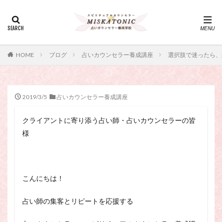
カテゴリー
タグ
HOME
ブログ
占いカウンセラー養成講座
選択肢で迷ったら、
・カウンセリング、スピリチュアル・セッション、スピリチュ
アル・セラピー、スピリチュアルカウンセラー、スピリチュア
ル講座、占いカウンセラー、占いカウンセリング、占いセラピ
ー、占い師、占い師になりたい、占い講座
2019/3/5
占いカウンセラー養成講座
神さま
占い講座
幸運
引き寄せ
クライアントに寄り添う占い師・占いカウンセラーの皆
引き寄せの法則
心理療法
波動の法則
様
神さまとのおしゃべり
占い師
開運
電話占い
電話占い師
電話占い師養成講座
願いが叶うおまじない
願いが叶う祈り方
こんにちは！
占い師になりたい
占いセラピー
おまじない
スピリチュアル・セラピー
サイコセラピー
占い師の集客とリピートを応援する
スピリチュアル
スピリチュアル・カウンセラー