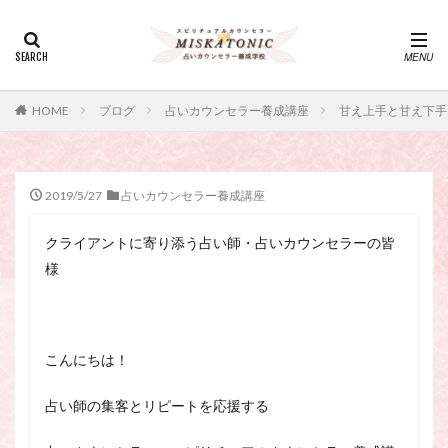
カテゴリー
タグ
HOME
ブログ
占いカウンセラー養成講座
甘え上手と甘え下手
・カウンセリング、スピリチュアル・セッション、スピリチュ
アル・セラピー、スピリチュアルカウンセラー、スピリチュア
ル講座、占いカウンセラー、占いカウンセリング、占いセラピ
ー、占い師、占い師になりたい、占い講座
2019/5/27
占いカウンセラー養成講座
神さま
占い講座
幸運
引き寄せ
クライアントに寄り添う占い師・占いカウンセラーの皆
引き寄せの法則
心理療法
波動の法則
様
神さまとのおしゃべり
占い師
開運
電話占い
電話占い師
電話占い師養成講座
願いが叶うおまじない
願いが叶う祈り方
こんにちは！
占い師になりたい
占いセラピー
おまじない
スピリチュアル・セラピー
サイコセラピー
占い師の集客とリピートを応援する
スピリチュアル
スピリチュアル・カウンセラー