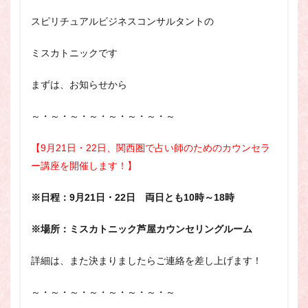
スピリチュアル・カウンセラーになりたい
スピリチュアルビジネスコンサルタントの
スピリチュアル・カウンセリング
スピリチュアル・セッション
ミスカトニックです
スピリチュアル、スピリチュアル・カウンセラー、スピリチュ
アル・カウンセラーになりたい、スピリチュアル・カウンセリ
まずは、お知らせから
ング、スピリチュアル・セッション、スピリチュアル・セラピ
ー、スピリチュアルカウンセラー、スピリチュアル講座、占い
～・～・～・～・～・～・～・～
カウンセラー、占いカウンセリング、占いセラピー、占い師、
占い師になりたい、占い講座
【9月21日・22日、関西圏で占い師のためのカウンセラ
占いカウンセリング
スピリチュアルカウンセラー
ー講座を開催します！】
スピリチュアル講座
パワースポット
※日程：9月21日・22日 両日とも10時～18時
ヒプノセラピー
則
占いカウンセラー
願いごと
※場所：ミスカトニック芦屋カウンセリングルーム
検索
詳細は、また決まりましたらご連絡を差し上げます！
～・～・～・～・～・～・～・～