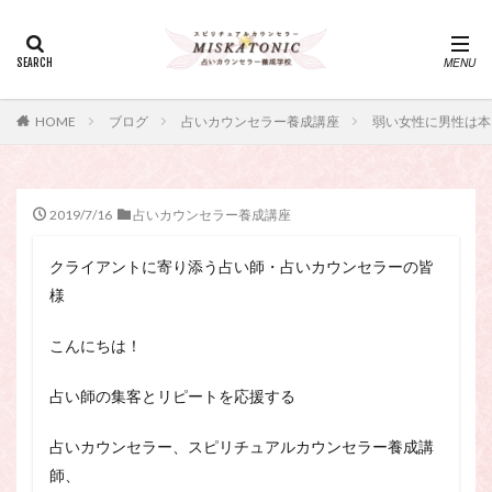
カテゴリー
タグ
HOME
ブログ
占いカウンセラー養成講座
弱い女性に男性は本
・カウンセリング、スピリチュアル・セッション、スピリチュ
アル・セラピー、スピリチュアルカウンセラー、スピリチュア
ル講座、占いカウンセラー、占いカウンセリング、占いセラピ
ー、占い師、占い師になりたい、占い講座
2019/7/16
占いカウンセラー養成講座
神さま
占い講座
幸運
引き寄せ
クライアントに寄り添う占い師・占いカウンセラーの皆
引き寄せの法則
心理療法
波動の法則
様
神さまとのおしゃべり
占い師
開運
電話占い
電話占い師
電話占い師養成講座
こんにちは！
願いが叶うおまじない
願いが叶う祈り方
占い師の集客とリピートを応援する
占い師になりたい
占いセラピー
おまじない
スピリチュアル・セラピー
サイコセラピー
占いカウンセラー、スピリチュアルカウンセラー養成講
スピリチュアル
スピリチュアル・カウンセラー
師、