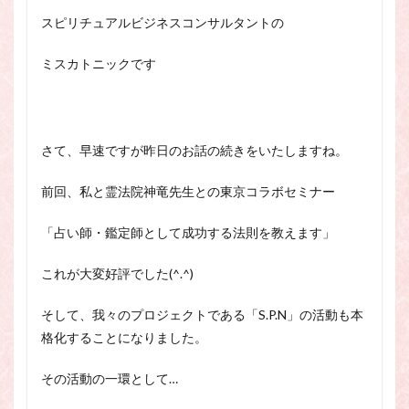
スピリチュアル・カウンセラーになりたい
スピリチュアルビジネスコンサルタントの
スピリチュアル・カウンセリング
ミスカトニックです
スピリチュアル・セッション
スピリチュアル、スピリチュアル・カウンセラー、スピリチュ
アル・カウンセラーになりたい、スピリチュアル・カウンセリ
ング、スピリチュアル・セッション、スピリチュアル・セラピ
ー、スピリチュアルカウンセラー、スピリチュアル講座、占い
さて、早速ですが昨日のお話の続きをいたしますね。
カウンセラー、占いカウンセリング、占いセラピー、占い師、
占い師になりたい、占い講座
前回、私と霊法院神竜先生との東京コラボセミナー
占いカウンセリング
スピリチュアルカウンセラー
「占い師・鑑定師として成功する法則を教えます」
スピリチュアル講座
パワースポット
ヒプノセラピー
則
占いカウンセラー
これが大変好評でした(^.^)
願いごと
そして、我々のプロジェクトである「S.P.N」の活動も本
格化することになりました。
検索
その活動の一環として…