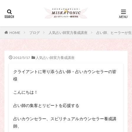
カテゴリー
タグ
HOME
ブログ
人気占い師実力養成講座
占い師、ヒーラーが生
・カウンセリング、スピリチュアル・セッション、スピリチュ
アル・セラピー、スピリチュアルカウンセラー、スピリチュア
ル講座、占いカウンセラー、占いカウンセリング、占いセラピ
ー、占い師、占い師になりたい、占い講座
2012/5/17
人気占い師実力養成講座
神さま
占い講座
幸運
引き寄せ
クライアントに寄り添う占い師・占いカウンセラーの皆
引き寄せの法則
心理療法
波動の法則
様
神さまとのおしゃべり
占い師
開運
電話占い
電話占い師
電話占い師養成講座
こんにちは！
願いが叶うおまじない
願いが叶う祈り方
占い師の集客とリピートを応援する
占い師になりたい
占いセラピー
おまじない
スピリチュアル・セラピー
サイコセラピー
占いカウンセラー、スピリチュアルカウンセラー養成講
師、
スピリチュアル
スピリチュアル・カウンセラー