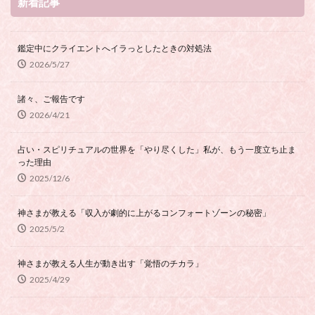
新着記事
鑑定中にクライエントへイラっとしたときの対処法
2026/5/27
諸々、ご報告です
2026/4/21
占い・スピリチュアルの世界を「やり尽くした」私が、もう一度立ち止ま
った理由
2025/12/6
神さまが教える「収入が劇的に上がるコンフォートゾーンの秘密」
2025/5/2
神さまが教える人生が動き出す「覚悟のチカラ」
2025/4/29