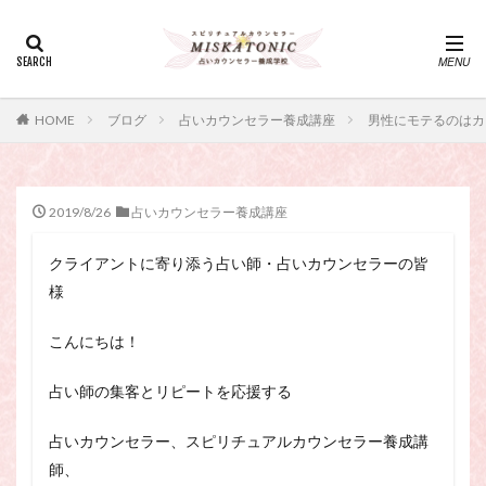
カテゴリー
タグ
HOME
ブログ
占いカウンセラー養成講座
男性にモテるのはカ
・カウンセリング、スピリチュアル・セッション、スピリチュ
アル・セラピー、スピリチュアルカウンセラー、スピリチュア
ル講座、占いカウンセラー、占いカウンセリング、占いセラピ
ー、占い師、占い師になりたい、占い講座
2019/8/26
占いカウンセラー養成講座
神さま
占い講座
幸運
引き寄せ
クライアントに寄り添う占い師・占いカウンセラーの皆
引き寄せの法則
心理療法
波動の法則
様
神さまとのおしゃべり
占い師
開運
電話占い
電話占い師
電話占い師養成講座
こんにちは！
願いが叶うおまじない
願いが叶う祈り方
占い師の集客とリピートを応援する
占い師になりたい
占いセラピー
おまじない
スピリチュアル・セラピー
サイコセラピー
占いカウンセラー、スピリチュアルカウンセラー養成講
スピリチュアル
スピリチュアル・カウンセラー
師、