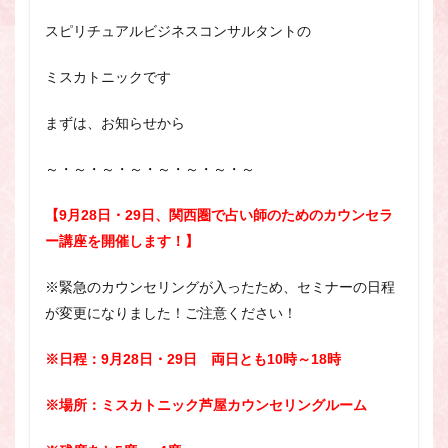
スピリチュアル・カウンセラーになりたい
スピリチュアルビジネスコンサルタントの
スピリチュアル・カウンセリング
スピリチュアル・セッション
ミスカトニックです
スピリチュアル、スピリチュアル・カウンセラー、スピリチュ
アル・カウンセラーになりたい、スピリチュアル・カウンセリ
まずは、お知らせから
ング、スピリチュアル・セッション、スピリチュアル・セラピ
ー、スピリチュアルカウンセラー、スピリチュアル講座、占い
～・～・～・～・～・～・～・～
カウンセラー、占いカウンセリング、占いセラピー、占い師、
占い師になりたい、占い講座
【9月28日・29日、関西圏で占い師のためのカウンセラ
占いカウンセリング
スピリチュアルカウンセラー
ー講座を開催します！】
スピリチュアル講座
パワースポット
※緊急のカウンセリングが入ったため、セミナーの日程
ヒプノセラピー
則
占いカウンセラー
が変更になりました！ご注意ください！
願いごと
※日程：9月28日・29日 両日とも10時～18時
検索
※場所：ミスカトニック芦屋カウンセリングルーム