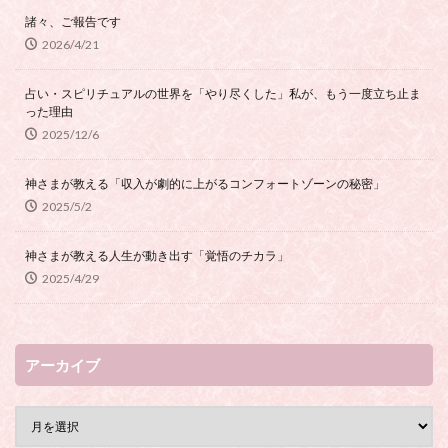
諸々、ご報告です
2026/4/21
占い・スピリチュアルの世界を「やり尽くした」私が、もう一度立ち止ま
った理由
2025/12/6
神さまが教える「収入が劇的に上がるコンフォートゾーンの秘密」
2025/5/2
神さまが教える人生が動き出す「覚悟のチカラ」
2025/4/29
アーカイブ