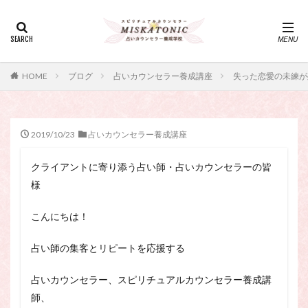
カテゴリー
タグ
HOME
ブログ
占いカウンセラー養成講座
失った恋愛の未練が
・カウンセリング、スピリチュアル・セッション、スピリチュ
アル・セラピー、スピリチュアルカウンセラー、スピリチュア
ル講座、占いカウンセラー、占いカウンセリング、占いセラピ
ー、占い師、占い師になりたい、占い講座
2019/10/23
占いカウンセラー養成講座
神さま
占い講座
幸運
引き寄せ
クライアントに寄り添う占い師・占いカウンセラーの皆
引き寄せの法則
心理療法
波動の法則
様
神さまとのおしゃべり
占い師
開運
電話占い
電話占い師
電話占い師養成講座
こんにちは！
願いが叶うおまじない
願いが叶う祈り方
占い師の集客とリピートを応援する
占い師になりたい
占いセラピー
おまじない
スピリチュアル・セラピー
サイコセラピー
占いカウンセラー、スピリチュアルカウンセラー養成講
スピリチュアル
スピリチュアル・カウンセラー
師、