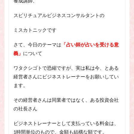
養成講師、
スピリチュアル・カウンセラーになりたい
スピリチュアル・カウンセリング
スピリチュアルビジネスコンサルタントの
スピリチュアル・セッション
ミスカトニックです
スピリチュアル、スピリチュアル・カウンセラー、スピリチュ
アル・カウンセラーになりたい、スピリチュアル・カウンセリ
ング、スピリチュアル・セッション、スピリチュアル・セラピ
さて、今日のテーマは
「占い師が占いを受ける意
ー、スピリチュアルカウンセラー、スピリチュアル講座、占い
義」
について
カウンセラー、占いカウンセリング、占いセラピー、占い師、
占い師になりたい、占い講座
ワタクシゴトで恐縮ですが、実は私は今、とある
占いカウンセリング
スピリチュアルカウンセラー
経営者さんにビジネストレーナーをお願いしてい
スピリチュアル講座
パワースポット
ます。
ヒプノセラピー
則
占いカウンセラー
願いごと
その経営者さんは同業者ではなく、ある投資会社
の社長さん
検索
ビジネストレーナーとして支払っている料金は、
1時間単位のもので、金額も結構な額です。