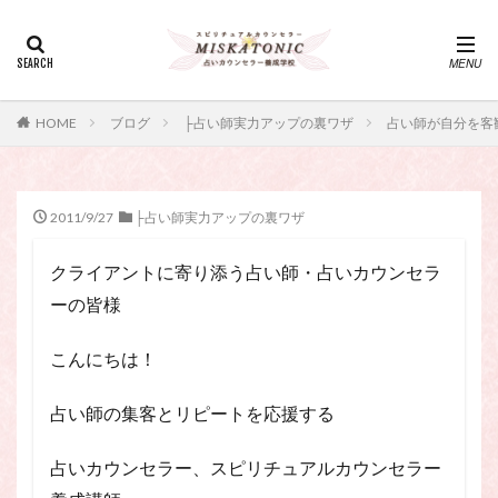
カテゴリー
タグ
HOME
ブログ
├占い師実力アップの裏ワザ
占い師が自分を客
・カウンセリング、スピリチュアル・セッション、スピリチュ
アル・セラピー、スピリチュアルカウンセラー、スピリチュア
ル講座、占いカウンセラー、占いカウンセリング、占いセラピ
ー、占い師、占い師になりたい、占い講座
2011/9/27
├占い師実力アップの裏ワザ
神さま
占い講座
幸運
引き寄せ
クライアントに寄り添う占い師・占いカウンセラ
引き寄せの法則
心理療法
波動の法則
ーの皆様
神さまとのおしゃべり
占い師
開運
電話占い
電話占い師
電話占い師養成講座
こんにちは！
願いが叶うおまじない
願いが叶う祈り方
占い師になりたい
占いセラピー
おまじない
占い師の集客とリピートを応援する
スピリチュアル・セラピー
サイコセラピー
占いカウンセラー、スピリチュアルカウンセラー
スピリチュアル
スピリチュアル・カウンセラー