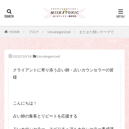
カテゴリー
タグ
HOME
ブログ
Uncategorized
またまた軽いテーマで
・カウンセリング、スピリチュアル・セッション、スピリチュ
アル・セラピー、スピリチュアルカウンセラー、スピリチュア
ル講座、占いカウンセラー、占いカウンセリング、占いセラピ
ー、占い師、占い師になりたい、占い講座
2012/10/14
Uncategorized
神さま
占い講座
幸運
引き寄せ
クライアントに寄り添う占い師・占いカウンセラーの皆
引き寄せの法則
心理療法
波動の法則
様
神さまとのおしゃべり
占い師
開運
電話占い
電話占い師
電話占い師養成講座
願いが叶うおまじない
願いが叶う祈り方
こんにちは！
占い師になりたい
占いセラピー
おまじない
スピリチュアル・セラピー
サイコセラピー
占い師の集客とリピートを応援する
スピリチュアル
スピリチュアル・カウンセラー
占いカウンセラー、スピリチュアルカウンセラー養成講