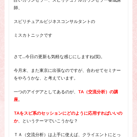
スピリチュアル・カウンセラーになりたい
師、
スピリチュアル・カウンセリング
スピリチュアルビジネスコンサルタントの
スピリチュアル・セッション
スピリチュアル、スピリチュアル・カウンセラー、スピリチュ
ミスカトニックです
アル・カウンセラーになりたい、スピリチュアル・カウンセリ
ング、スピリチュアル・セッション、スピリチュアル・セラピ
ー、スピリチュアルカウンセラー、スピリチュアル講座、占い
カウンセラー、占いカウンセリング、占いセラピー、占い師、
さて…今日の更新も気軽な感じにしますね(笑)。
占い師になりたい、占い講座
今月末、また東京に出張なのですが、合わせてセミナー
占いカウンセリング
スピリチュアルカウンセラー
をやろうかな、と考えています。
スピリチュアル講座
パワースポット
ヒプノセラピー
則
占いカウンセラー
一つのアイデアとしてあるのが、
TA（交流分析）の講
願いごと
座
。
TAをスピ系のセッションにどのように応用すればいいの
検索
か
、というテーマでいこうかな？
ＴＡ（交流分析）は上手に使えば、クライエントにとっ