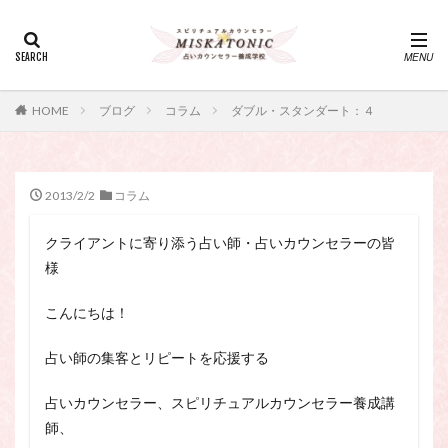
カテゴリー
タグ
HOME
ブログ
コラム
ダブル・スタンダート：４
・カウンセリング、スピリチュアル・セッション、スピリチュ
アル・セラピー、スピリチュアルカウンセラー、スピリチュア
ル講座、占いカウンセラー、占いカウンセリング、占いセラピ
ー、占い師、占い師になりたい、占い講座
2013/2/2
コラム
神さま
占い講座
幸運
引き寄せ
クライアントに寄り添う占い師・占いカウンセラーの皆
引き寄せの法則
心理療法
波動の法則
様
神さまとのおしゃべり
占い師
開運
電話占い
電話占い師
電話占い師養成講座
こんにちは！
願いが叶うおまじない
願いが叶う祈り方
占い師の集客とリピートを応援する
占い師になりたい
占いセラピー
おまじない
スピリチュアル・セラピー
サイコセラピー
占いカウンセラー、スピリチュアルカウンセラー養成講
師、
スピリチュアル
スピリチュアル・カウンセラー