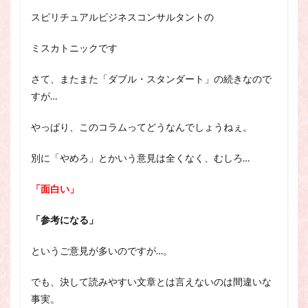
スピリチュアル・カウンセラーになりたい
スピリチュアルビジネスコンサルタントの
スピリチュアル・カウンセリング
ミスカトニックです
スピリチュアル・セッション
スピリチュアル、スピリチュアル・カウンセラー、スピリチュ
さて、またまた「ダブル・スタンダート」の続きなので
アル・カウンセラーになりたい、スピリチュアル・カウンセリ
すが…
ング、スピリチュアル・セッション、スピリチュアル・セラピ
ー、スピリチュアルカウンセラー、スピリチュアル講座、占い
カウンセラー、占いカウンセリング、占いセラピー、占い師、
やっぱり、このコラムってどうなんでしょうねぇ。
占い師になりたい、占い講座
別に「やめろ」とかいう意見は全くなく、むしろ…
占いカウンセリング
スピリチュアルカウンセラー
スピリチュアル講座
パワースポット
「面白い」
ヒプノセラピー
則
占いカウンセラー
「参考になる」
願いごと
というご意見が多いのですが…。
検索
でも、決して読みやすい文章とは言えないのは間違いな
事実。