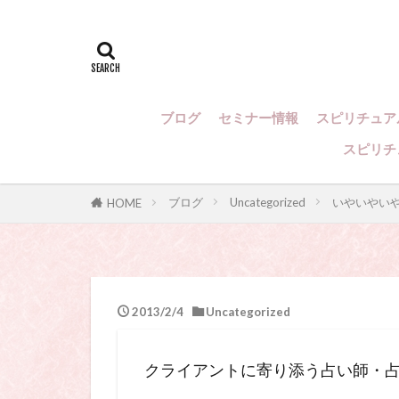
スピリチュアル
スピリチュアル
スピリチュアル
ル・カウンセリ
ー、スピリチュ
ブログ
セミナー情報
スピリチュア
い、占い講座
占いカウンセリ
スピリチ
ヒプノセラピー
ブログ
Uncategorized
いやいやい
HOME
2013/2/4
Uncategorized
クライアントに寄り添う占い師・