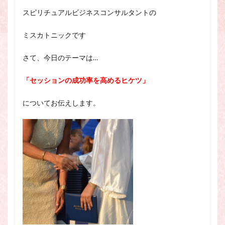
スピリチュアル・カウンセラーになりたい
スピリチュアルビジネスコンサルタントの
スピリチュアル・カウンセリング
ミスカトニックです
スピリチュアル・セッション
スピリチュアル、スピリチュアル・カウンセラー、スピリチュ
さて、今日のテーマは…
アル・カウンセラーになりたい、スピリチュアル・カウンセリ
ング、スピリチュアル・セッション、スピリチュアル・セラピ
「セッションの成功率を高めるヒケツ」
ー、スピリチュアルカウンセラー、スピリチュアル講座、占い
カウンセラー、占いカウンセリング、占いセラピー、占い師、
占い師になりたい、占い講座
についてお伝えします。
占いカウンセリング
スピリチュアルカウンセラー
スピリチュアル講座
パワースポット
ヒプノセラピー
則
占いカウンセラー
願いごと
検索