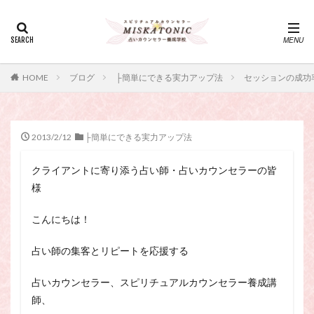
カテゴリー
タグ
HOME
ブログ
├簡単にできる実力アップ法
セッションの成功
・カウンセリング、スピリチュアル・セッション、スピリチュ
アル・セラピー、スピリチュアルカウンセラー、スピリチュア
ル講座、占いカウンセラー、占いカウンセリング、占いセラピ
ー、占い師、占い師になりたい、占い講座
2013/2/12
├簡単にできる実力アップ法
神さま
占い講座
幸運
引き寄せ
クライアントに寄り添う占い師・占いカウンセラーの皆
引き寄せの法則
心理療法
波動の法則
様
神さまとのおしゃべり
占い師
開運
電話占い
電話占い師
電話占い師養成講座
こんにちは！
願いが叶うおまじない
願いが叶う祈り方
占い師の集客とリピートを応援する
占い師になりたい
占いセラピー
おまじない
スピリチュアル・セラピー
サイコセラピー
占いカウンセラー、スピリチュアルカウンセラー養成講
師、
スピリチュアル
スピリチュアル・カウンセラー