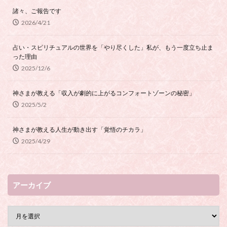
諸々、ご報告です
2026/4/21
占い・スピリチュアルの世界を「やり尽くした」私が、もう一度立ち止ま
った理由
2025/12/6
神さまが教える「収入が劇的に上がるコンフォートゾーンの秘密」
2025/5/2
神さまが教える人生が動き出す「覚悟のチカラ」
2025/4/29
アーカイブ