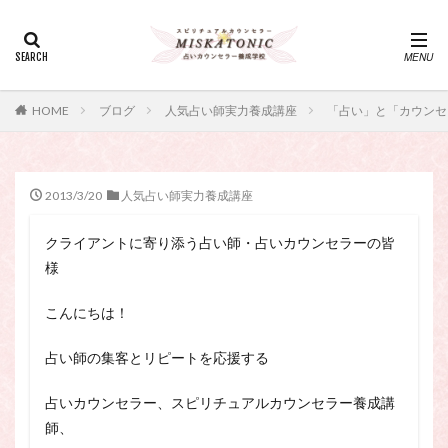
カテゴリー
タグ
HOME
ブログ
人気占い師実力養成講座
「占い」と「カウンセ
・カウンセリング、スピリチュアル・セッション、スピリチュ
アル・セラピー、スピリチュアルカウンセラー、スピリチュア
ル講座、占いカウンセラー、占いカウンセリング、占いセラピ
ー、占い師、占い師になりたい、占い講座
2013/3/20
人気占い師実力養成講座
神さま
占い講座
幸運
引き寄せ
クライアントに寄り添う占い師・占いカウンセラーの皆
引き寄せの法則
心理療法
波動の法則
様
神さまとのおしゃべり
占い師
開運
電話占い
電話占い師
電話占い師養成講座
こんにちは！
願いが叶うおまじない
願いが叶う祈り方
占い師の集客とリピートを応援する
占い師になりたい
占いセラピー
おまじない
スピリチュアル・セラピー
サイコセラピー
占いカウンセラー、スピリチュアルカウンセラー養成講
師、
スピリチュアル
スピリチュアル・カウンセラー