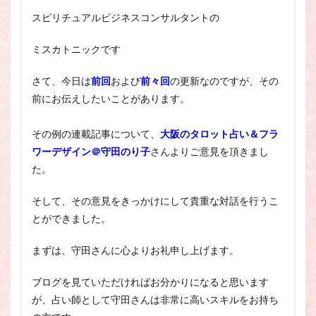
スピリチュアル・カウンセラーになりたい
スピリチュアルビジネスコンサルタントの
スピリチュアル・カウンセリング
ミスカトニックです
スピリチュアル・セッション
スピリチュアル、スピリチュアル・カウンセラー、スピリチュ
さて、今日は
前回
および
前々回
の更新なのですが、その
アル・カウンセラーになりたい、スピリチュアル・カウンセリ
前にお伝えしたいことがあります。
ング、スピリチュアル・セッション、スピリチュアル・セラピ
ー、スピリチュアルカウンセラー、スピリチュアル講座、占い
カウンセラー、占いカウンセリング、占いセラピー、占い師、
その例の連載記事について、
大阪のタロット占い＆フラ
占い師になりたい、占い講座
ワーデザイン＠守田のり子
さんよりご意見を頂きまし
占いカウンセリング
スピリチュアルカウンセラー
た。
スピリチュアル講座
パワースポット
そして、その意見をきっかけにして貴重な対話を行うこ
ヒプノセラピー
則
占いカウンセラー
とができました。
願いごと
まずは、守田さんに心よりお礼申し上げます。
検索
ブログを見ていただければお分かりになると思います
が、占い師として守田さんは非常に高いスキルをお持ち