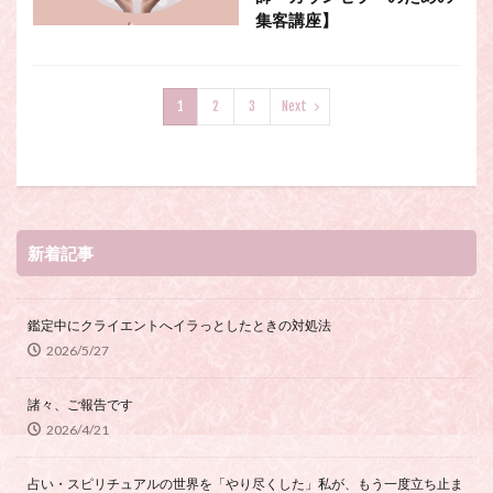
集客講座】
1
2
3
Next
新着記事
鑑定中にクライエントへイラっとしたときの対処法
2026/5/27
諸々、ご報告です
2026/4/21
占い・スピリチュアルの世界を「やり尽くした」私が、もう一度立ち止ま