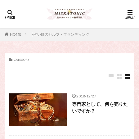
カテゴリー
タグ
HOME
├占い師のセルフ・ブランディング
・カウンセリング、スピリチュアル・セッション、スピリチュ
アル・セラピー、スピリチュアルカウンセラー、スピリチュア
ル講座、占いカウンセラー、占いカウンセリング、占いセラピ
ー、占い師、占い師になりたい、占い講座
CATEGORY
神さま
占い講座
幸運
引き寄せ
引き寄せの法則
心理療法
波動の法則
神さまとのおしゃべり
占い師
開運
電話占い
電話占い師
電話占い師養成講座
2018/12/27
専門家として、何を売りた
願いが叶うおまじない
願いが叶う祈り方
いですか？
占い師になりたい
占いセラピー
おまじない
スピリチュアル・セラピー
サイコセラピー
スピリチュアル
スピリチュアル・カウンセラー