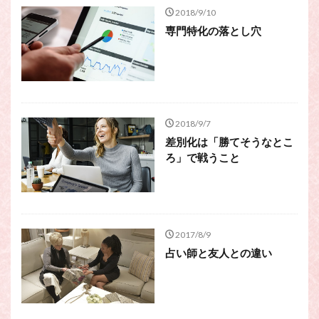
スピリチュアル・カウンセラーになりたい
2018/9/10
スピリチュアル・カウンセリング
専門特化の落とし穴
スピリチュアル・セッション
スピリチュアル、スピリチュアル・カウンセラー、スピリチュ
アル・カウンセラーになりたい、スピリチュアル・カウンセリ
ング、スピリチュアル・セッション、スピリチュアル・セラピ
ー、スピリチュアルカウンセラー、スピリチュアル講座、占い
2018/9/7
カウンセラー、占いカウンセリング、占いセラピー、占い師、
差別化は「勝てそうなとこ
占い師になりたい、占い講座
ろ」で戦うこと
占いカウンセリング
スピリチュアルカウンセラー
スピリチュアル講座
パワースポット
ヒプノセラピー
則
占いカウンセラー
願いごと
2017/8/9
占い師と友人との違い
検索