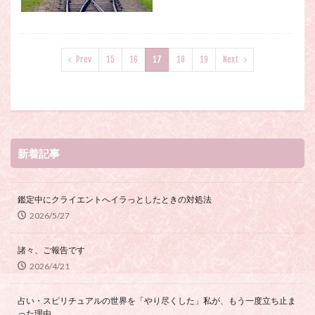
Prev
15
16
17
18
19
Next
新着記事
鑑定中にクライエントへイラっとしたときの対処法
2026/5/27
諸々、ご報告です
2026/4/21
占い・スピリチュアルの世界を「やり尽くした」私が、もう一度立ち止ま
った理由