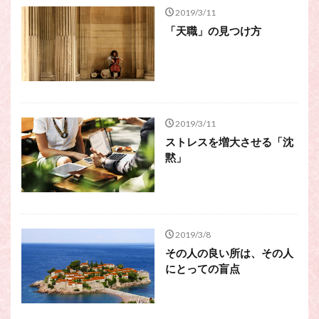
スピリチュアル・カウンセラーになりたい
2019/3/11
スピリチュアル・カウンセリング
「天職」の見つけ方
スピリチュアル・セッション
スピリチュアル、スピリチュアル・カウンセラー、スピリチュ
アル・カウンセラーになりたい、スピリチュアル・カウンセリ
ング、スピリチュアル・セッション、スピリチュアル・セラピ
ー、スピリチュアルカウンセラー、スピリチュアル講座、占い
2019/3/11
カウンセラー、占いカウンセリング、占いセラピー、占い師、
ストレスを増大させる「沈
占い師になりたい、占い講座
黙」
占いカウンセリング
スピリチュアルカウンセラー
スピリチュアル講座
パワースポット
ヒプノセラピー
則
占いカウンセラー
願いごと
2019/3/8
その人の良い所は、その人
検索
にとっての盲点