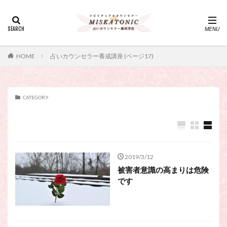
カテゴリー
タグ
HOME
占いカウンセラー養成講座 (ページ17)
・カウンセリング、スピリチュアル・セッション、スピリチュ
アル・セラピー、スピリチュアルカウンセラー、スピリチュア
ル講座、占いカウンセラー、占いカウンセリング、占いセラピ
ー、占い師、占い師になりたい、占い講座
CATEGORY
神さま
占い講座
幸運
引き寄せ
引き寄せの法則
心理療法
波動の法則
神さまとのおしゃべり
占い師
開運
電話占い
電話占い師
電話占い師養成講座
2019/3/12
被害者意識の高まりは危険
願いが叶うおまじない
願いが叶う祈り方
です
占い師になりたい
占いセラピー
おまじない
スピリチュアル・セラピー
サイコセラピー
スピリチュアル
スピリチュアル・カウンセラー