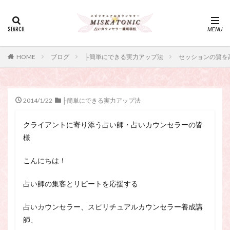
カテゴリー
タグ
HOME
ブログ
├簡単にできる実力アップ法
セッションの質を
・カウンセリング、スピリチュアル・セッション、スピリチュ
アル・セラピー、スピリチュアルカウンセラー、スピリチュア
ル講座、占いカウンセラー、占いカウンセリング、占いセラピ
ー、占い師、占い師になりたい、占い講座
2014/1/22
├簡単にできる実力アップ法
神さま
占い講座
幸運
引き寄せ
クライアントに寄り添う占い師・占いカウンセラーの皆
引き寄せの法則
心理療法
波動の法則
様
神さまとのおしゃべり
占い師
開運
電話占い
電話占い師
電話占い師養成講座
こんにちは！
願いが叶うおまじない
願いが叶う祈り方
占い師の集客とリピートを応援する
占い師になりたい
占いセラピー
おまじない
スピリチュアル・セラピー
サイコセラピー
占いカウンセラー、スピリチュアルカウンセラー養成講
師、
スピリチュアル
スピリチュアル・カウンセラー