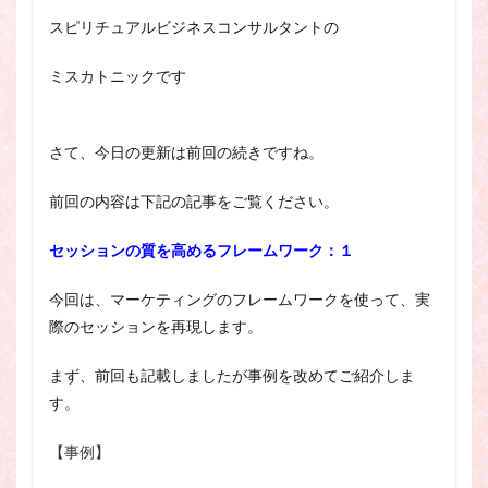
スピリチュアル・カウンセラーになりたい
スピリチュアルビジネスコンサルタントの
スピリチュアル・カウンセリング
ミスカトニックです
スピリチュアル・セッション
スピリチュアル、スピリチュアル・カウンセラー、スピリチュ
アル・カウンセラーになりたい、スピリチュアル・カウンセリ
さて、今日の更新は前回の続きですね。
ング、スピリチュアル・セッション、スピリチュアル・セラピ
ー、スピリチュアルカウンセラー、スピリチュアル講座、占い
カウンセラー、占いカウンセリング、占いセラピー、占い師、
前回の内容は下記の記事をご覧ください。
占い師になりたい、占い講座
セッションの質を高めるフレームワーク：１
占いカウンセリング
スピリチュアルカウンセラー
スピリチュアル講座
パワースポット
今回は、マーケティングのフレームワークを使って、実
ヒプノセラピー
則
占いカウンセラー
際のセッションを再現します。
願いごと
まず、前回も記載しましたが事例を改めてご紹介しま
す。
検索
【事例】