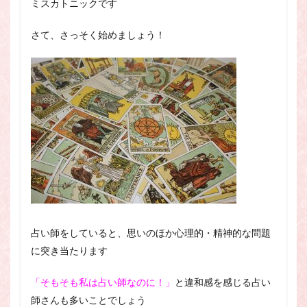
ミスカトニックです
スピリチュアル・カウンセラーになりたい
スピリチュアル・カウンセリング
さて、さっそく始めましょう！
スピリチュアル・セッション
スピリチュアル、スピリチュアル・カウンセラー、スピリチュ
アル・カウンセラーになりたい、スピリチュアル・カウンセリ
ング、スピリチュアル・セッション、スピリチュアル・セラピ
ー、スピリチュアルカウンセラー、スピリチュアル講座、占い
カウンセラー、占いカウンセリング、占いセラピー、占い師、
占い師になりたい、占い講座
占いカウンセリング
スピリチュアルカウンセラー
スピリチュアル講座
パワースポット
ヒプノセラピー
則
占いカウンセラー
願いごと
占い師をしていると、思いのほか心理的・精神的な問題
に突き当たります
検索
「そもそも私は占い師なのに！」
と違和感を感じる占い
師さんも多いことでしょう