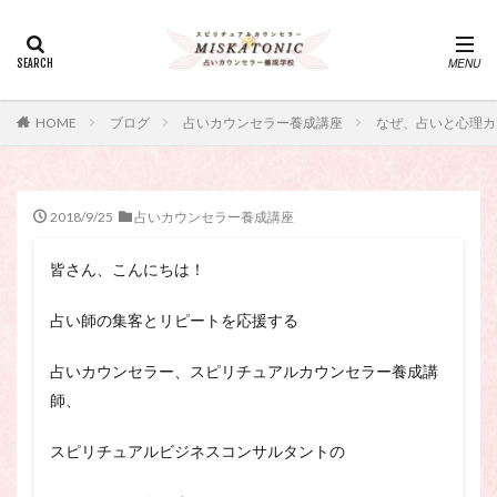
カテゴリー
タグ
HOME
ブログ
占いカウンセラー養成講座
なぜ、占いと心理カ
・カウンセリング、スピリチュアル・セッション、スピリチュ
アル・セラピー、スピリチュアルカウンセラー、スピリチュア
ル講座、占いカウンセラー、占いカウンセリング、占いセラピ
ー、占い師、占い師になりたい、占い講座
2018/9/25
占いカウンセラー養成講座
神さま
占い講座
幸運
引き寄せ
皆さん、こんにちは！
引き寄せの法則
心理療法
波動の法則
神さまとのおしゃべり
占い師
開運
電話占い
占い師の集客とリピートを応援する
電話占い師
電話占い師養成講座
占いカウンセラー、スピリチュアルカウンセラー養成講
願いが叶うおまじない
願いが叶う祈り方
師、
占い師になりたい
占いセラピー
おまじない
スピリチュアル・セラピー
サイコセラピー
スピリチュアルビジネスコンサルタントの
スピリチュアル
スピリチュアル・カウンセラー