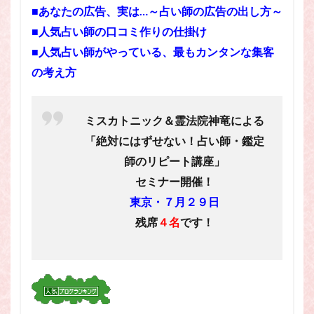
■
あなたの広告、実は…～占い師の広告の出し方～
■
人気占い師の口コミ作りの仕掛け
■
人気占い師がやっている、最もカンタンな集客
の考え方
ミスカトニック＆霊法院神竜による
「絶対にはずせない！占い師・鑑定
師のリピート講座」
セミナー開催！
東京・７月２９日
残席
４名
です！