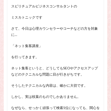
スピリチュアル・カウンセラーになりたい
スピリチュアルビジネスコンサルタントの
スピリチュアル・カウンセリング
ミスカトニックです
スピリチュアル・セッション
スピリチュアル、スピリチュアル・カウンセラー、スピリチュ
さて、今日は心理カウンセラーやコーチなどの方を対象
アル・カウンセラーになりたい、スピリチュアル・カウンセリ
に…
ング、スピリチュアル・セッション、スピリチュアル・セラピ
ー、スピリチュアルカウンセラー、スピリチュアル講座、占い
カウンセラー、占いカウンセリング、占いセラピー、占い師、
「ネット集客講座」
占い師になりたい、占い講座
を行ってきます。
占いカウンセリング
スピリチュアルカウンセラー
スピリチュアル講座
パワースポット
ネット集客というと、どうしてもSEOやアクセスアップ
ヒプノセラピー
則
占いカウンセラー
などのテクニカルな問題に目が行きがちです。
願いごと
そうしたテクニカルな内容は、確かに大切です。
検索
しかし、実は枝葉のものでしかありません。
なぜなら、せっかく頑張って検索1位になっても、関心を