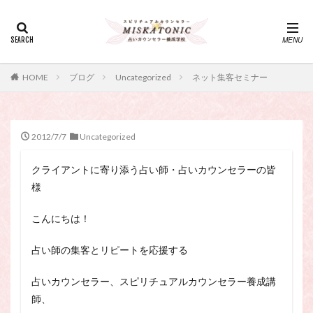
カテゴリー
タグ
HOME
ブログ
Uncategorized
ネット集客セミナー
・カウンセリング、スピリチュアル・セッション、スピリチュ
アル・セラピー、スピリチュアルカウンセラー、スピリチュア
ル講座、占いカウンセラー、占いカウンセリング、占いセラピ
ー、占い師、占い師になりたい、占い講座
2012/7/7
Uncategorized
神さま
占い講座
幸運
引き寄せ
クライアントに寄り添う占い師・占いカウンセラーの皆
引き寄せの法則
心理療法
波動の法則
様
神さまとのおしゃべり
占い師
開運
電話占い
電話占い師
電話占い師養成講座
こんにちは！
願いが叶うおまじない
願いが叶う祈り方
占い師の集客とリピートを応援する
占い師になりたい
占いセラピー
おまじない
スピリチュアル・セラピー
サイコセラピー
占いカウンセラー、スピリチュアルカウンセラー養成講
師、
スピリチュアル
スピリチュアル・カウンセラー