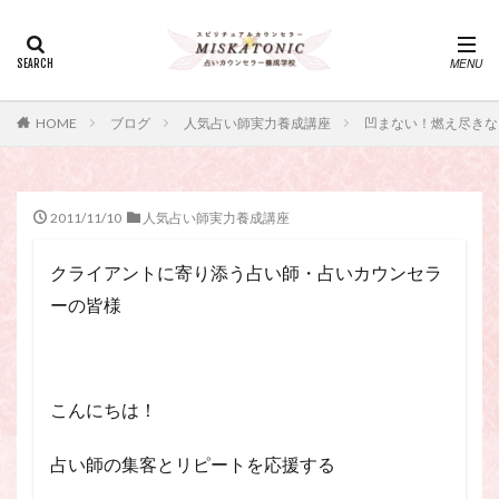
カテゴリー
タグ
HOME
ブログ
人気占い師実力養成講座
凹まない！燃え尽きな
・カウンセリング、スピリチュアル・セッション、スピリチュ
アル・セラピー、スピリチュアルカウンセラー、スピリチュア
ル講座、占いカウンセラー、占いカウンセリング、占いセラピ
ー、占い師、占い師になりたい、占い講座
2011/11/10
人気占い師実力養成講座
神さま
占い講座
幸運
引き寄せ
クライアントに寄り添う占い師・占いカウンセラ
引き寄せの法則
心理療法
波動の法則
ーの皆様
神さまとのおしゃべり
占い師
開運
電話占い
電話占い師
電話占い師養成講座
願いが叶うおまじない
願いが叶う祈り方
こんにちは！
占い師になりたい
占いセラピー
おまじない
スピリチュアル・セラピー
サイコセラピー
占い師の集客とリピートを応援する
スピリチュアル
スピリチュアル・カウンセラー