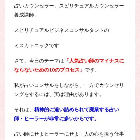
スピリチュアル・カウンセラーになりたい
占いカウンセラー、スピリチュアルカウンセラー
スピリチュアル・カウンセリング
養成講師、
スピリチュアル・セッション
スピリチュアルビジネスコンサルタントの
スピリチュアル、スピリチュアル・カウンセラー、スピリチュ
アル・カウンセラーになりたい、スピリチュアル・カウンセリ
ング、スピリチュアル・セッション、スピリチュアル・セラピ
ミスカトニックです
ー、スピリチュアルカウンセラー、スピリチュアル講座、占い
カウンセラー、占いカウンセリング、占いセラピー、占い師、
さて、今日のテーマは
「人気占い師のマイナスに
占い師になりたい、占い講座
ならないための10のプロセス」
です。
占いカウンセリング
スピリチュアルカウンセラー
スピリチュアル講座
パワースポット
私が占いコンサルをしながら、一方でカウンセリ
ヒプノセラピー
則
占いカウンセラー
ングをするには、実は理由があります。
願いごと
それは、
精神的に追い詰められて廃業する占い
検索
師・ヒーラーが非常に多いからです。
占い師にせよヒーラーにせよ、人の心を扱う仕事