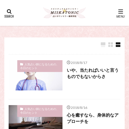
カテゴリー
タグ
・カウンセリング、スピリチュアル・セッション、スピリチュ
アル・セラピー、スピリチュアルカウンセラー、スピリチュア
ル講座、占いカウンセラー、占いカウンセリング、占いセラピ
ー、占い師、占い師になりたい、占い講座
神さま
占い講座
幸運
引き寄せ
2018/8/17
人気占い師になるための、
今日のヒント
いや、当たればいいと言う
引き寄せの法則
心理療法
波動の法則
ものでもないからさ
神さまとのおしゃべり
占い師
開運
電話占い
電話占い師
電話占い師養成講座
願いが叶うおまじない
願いが叶う祈り方
占い師になりたい
占いセラピー
おまじない
2018/8/16
人気占い師になるための、
今日のヒント
スピリチュアル・セラピー
サイコセラピー
心を癒すなら、身体的なア
プローチを
スピリチュアル
スピリチュアル・カウンセラー