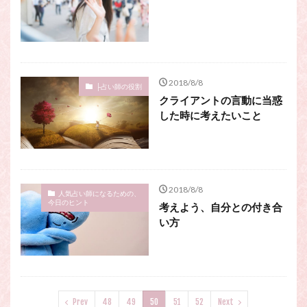
2018/8/8
├占い師の役割
クライアントの言動に当惑
した時に考えたいこと
2018/8/8
人気占い師になるための、
今日のヒント
考えよう、自分との付き合
い方
Prev
48
49
50
51
52
Next