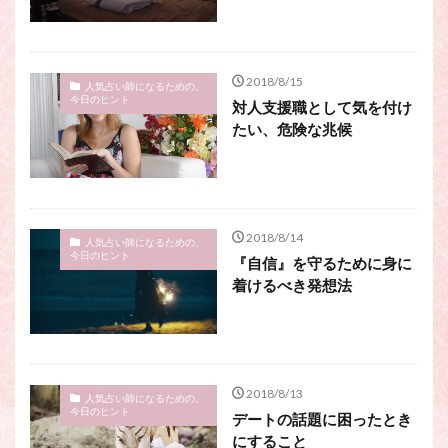
スピリチュアル・カウンセラーになりたい
スピリチュアル・カウンセリング
スピリチュアル・セッション
2018/8/15
人気占い師になるための、
スピリチュアル、スピリチュアル・カウンセラー、スピリチュ
今日のヒント
対人支援職として気を付け
アル・カウンセラーになりたい、スピリチュアル・カウンセリ
たい、危険な兆候
ング、スピリチュアル・セッション、スピリチュアル・セラピ
ー、スピリチュアルカウンセラー、スピリチュアル講座、占い
カウンセラー、占いカウンセリング、占いセラピー、占い師、
占い師になりたい、占い講座
占いカウンセリング
スピリチュアルカウンセラー
2018/8/14
人気占い師になるための、
今日のヒント
スピリチュアル講座
パワースポット
『自信』を守るために身に
着けるべき発想法
ヒプノセラピー
則
占いカウンセラー
願いごと
検索
2018/8/13
人気占い師になるための、
今日のヒント
デートの話題に困ったとき
にすること