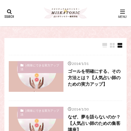
カテゴリー
タグ
・カウンセリング、スピリチュアル・セッション、スピリチュ
アル・セラピー、スピリチュアルカウンセラー、スピリチュア
ル講座、占いカウンセラー、占いカウンセリング、占いセラピ
ー、占い師、占い師になりたい、占い講座
神さま
占い講座
幸運
引き寄せ
2014/1/31
├簡単にできる実力アップ
法
ゴールを明確にする、その
引き寄せの法則
心理療法
波動の法則
方法とは？【人気占い師の
神さまとのおしゃべり
占い師
開運
電話占い
ための実力アップ】
電話占い師
電話占い師養成講座
願いが叶うおまじない
願いが叶う祈り方
占い師になりたい
占いセラピー
おまじない
2014/1/30
├簡単にできる実力アップ
法
スピリチュアル・セラピー
サイコセラピー
なぜ、夢を語らないのか？
【人気占い師のための集客
スピリチュアル
スピリチュアル・カウンセラー
講座】