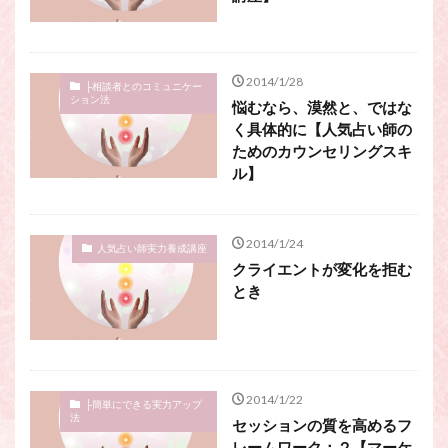
スピリチュアル・カウンセラーになりたい
スピリチュアル・カウンセリング
スピリチュアル・セッション
2014/1/28
├相談者とのコミュニケー
スピリチュアル、スピリチュアル・カウンセラー、スピリチュ
ション法
悩むなら、漠然と、ではな
アル・カウンセラーになりたい、スピリチュアル・カウンセリ
く具体的に【人気占い師の
ング、スピリチュアル・セッション、スピリチュアル・セラピ
ためのカウンセリングスキ
ー、スピリチュアルカウンセラー、スピリチュアル講座、占い
ル】
カウンセラー、占いカウンセリング、占いセラピー、占い師、
占い師になりたい、占い講座
占いカウンセリング
スピリチュアルカウンセラー
2014/1/24
人気占い師実力養成講座
スピリチュアル講座
パワースポット
クライエントが変化を拒む
ヒプノセラピー
則
占いカウンセラー
とき
願いごと
検索
2014/1/22
├簡単にできる実力アップ
法
セッションの質を高めるフ
レームワーク：２【マーケ