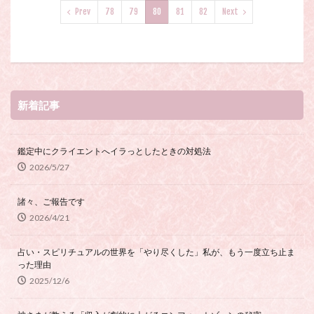
Prev
78
79
80
81
82
Next
新着記事
鑑定中にクライエントへイラっとしたときの対処法
2026/5/27
諸々、ご報告です
2026/4/21
占い・スピリチュアルの世界を「やり尽くした」私が、もう一度立ち止ま
った理由
2025/12/6