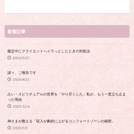
スピリチュアル・カウンセラーになりたい
スピリチュアル・カウンセリング
スピリチュアル・セッション
スピリチュアル、スピリチュアル・カウンセラー、スピリチュ
新着記事
アル・カウンセラーになりたい、スピリチュアル・カウンセリ
ング、スピリチュアル・セッション、スピリチュアル・セラピ
ー、スピリチュアルカウンセラー、スピリチュアル講座、占い
鑑定中にクライエントへイラっとしたときの対処法
カウンセラー、占いカウンセリング、占いセラピー、占い師、
2026/5/27
占い師になりたい、占い講座
占いカウンセリング
スピリチュアルカウンセラー
諸々、ご報告です
スピリチュアル講座
パワースポット
2026/4/21
ヒプノセラピー
則
占いカウンセラー
占い・スピリチュアルの世界を「やり尽くした」私が、もう一度立ち止ま
願いごと
った理由
2025/12/6
検索
神さまが教える「収入が劇的に上がるコンフォートゾーンの秘密」
2025/5/2