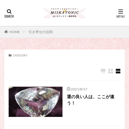
カテゴリー
タグ
HOME
引き寄せの法則
・カウンセリング、スピリチュアル・セッション、スピリチュ
アル・セラピー、スピリチュアルカウンセラー、スピリチュア
ル講座、占いカウンセラー、占いカウンセリング、占いセラピ
ー、占い師、占い師になりたい、占い講座
CATEGORY
神さま
占い講座
幸運
引き寄せ
引き寄せの法則
心理療法
波動の法則
神さまとのおしゃべり
占い師
開運
電話占い
電話占い師
電話占い師養成講座
2021/8/17
運の良い人は、ここが違
願いが叶うおまじない
願いが叶う祈り方
う！
占い師になりたい
占いセラピー
おまじない
スピリチュアル・セラピー
サイコセラピー
スピリチュアル
スピリチュアル・カウンセラー